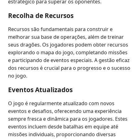
estratégico para superar os oponentes.
Recolha de Recursos
Recursos são fundamentais para construir e
melhorar sua base de operações, além de treinar
seus dragões. Os jogadores podem obter recursos
explorando o mapa do jogo, completando missões
e participando de eventos especiais. A gestão eficaz
dos recursos é crucial para o progresso e o sucesso
no jogo.
Eventos Atualizados
O jogo é regularmente atualizado com novos
eventos e desafios, oferecendo uma experiência
sempre fresca e dinâmica para os jogadores. Estes
eventos incluem desde batalhas em equipe até
missões individuais, proporcionando diversas