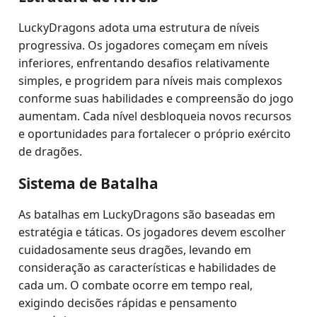
LuckyDragons adota uma estrutura de níveis
progressiva. Os jogadores começam em níveis
inferiores, enfrentando desafios relativamente
simples, e progridem para níveis mais complexos
conforme suas habilidades e compreensão do jogo
aumentam. Cada nível desbloqueia novos recursos
e oportunidades para fortalecer o próprio exército
de dragões.
Sistema de Batalha
As batalhas em LuckyDragons são baseadas em
estratégia e táticas. Os jogadores devem escolher
cuidadosamente seus dragões, levando em
consideração as características e habilidades de
cada um. O combate ocorre em tempo real,
exigindo decisões rápidas e pensamento