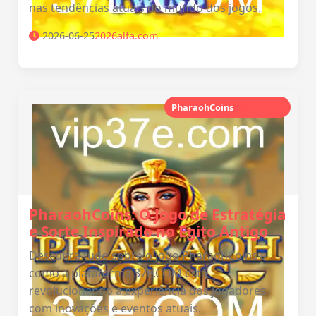
nas tendências atuais do mundo dos jogos.
2026-06-25
2026alfa.com
PharaohCoins
99alfa.com
PharaohCoins: O Jogo de Estratégia
e Sorte Inspirado no Egito Antigo
Descubra tudo sobre o jogo PharaohCoins e
como a plataforma 37E.COM está
revolucionando a experiência dos jogadores
com inovações e eventos atuais.