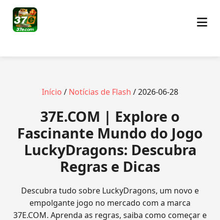
Início
/
Notícias de Flash
/ 2026-06-28
37E.COM | Explore o
Fascinante Mundo do Jogo
LuckyDragons: Descubra
Regras e Dicas
Descubra tudo sobre LuckyDragons, um novo e
empolgante jogo no mercado com a marca
37E.COM. Aprenda as regras, saiba como começar e