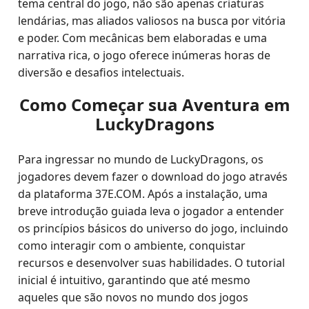
tema central do jogo, não são apenas criaturas
lendárias, mas aliados valiosos na busca por vitória
e poder. Com mecânicas bem elaboradas e uma
narrativa rica, o jogo oferece inúmeras horas de
diversão e desafios intelectuais.
Como Começar sua Aventura em
LuckyDragons
Para ingressar no mundo de LuckyDragons, os
jogadores devem fazer o download do jogo através
da plataforma 37E.COM. Após a instalação, uma
breve introdução guiada leva o jogador a entender
os princípios básicos do universo do jogo, incluindo
como interagir com o ambiente, conquistar
recursos e desenvolver suas habilidades. O tutorial
inicial é intuitivo, garantindo que até mesmo
aqueles que são novos no mundo dos jogos