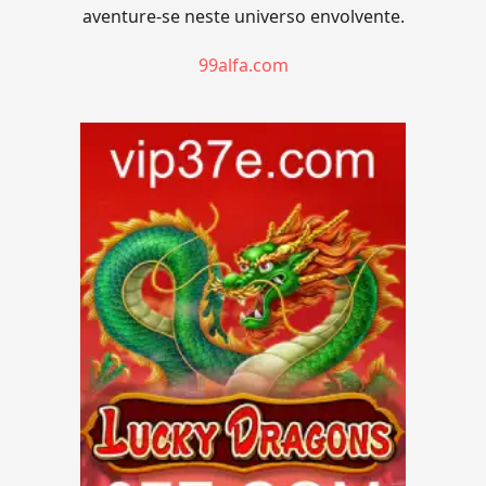
aventure-se neste universo envolvente.
99alfa.com