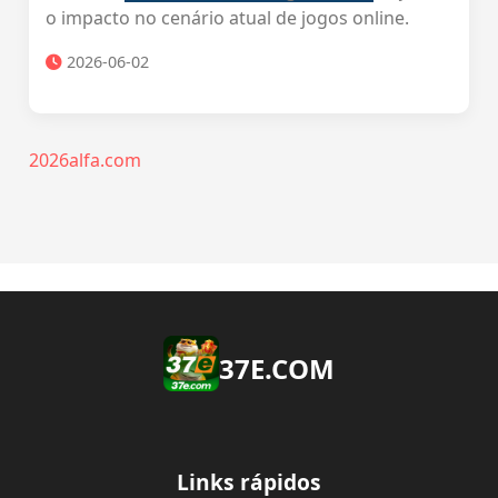
o impacto no cenário atual de jogos online.
2026-06-02
2026alfa.com
37E.COM
Links rápidos