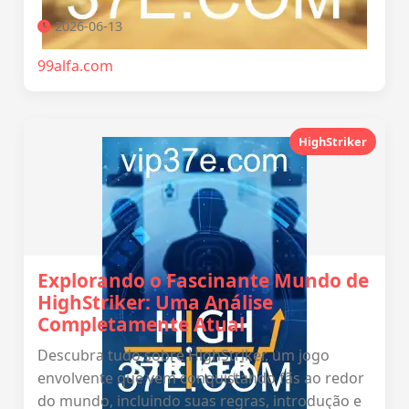
2026-06-13
99alfa.com
HighStriker
Explorando o Fascinante Mundo de
HighStriker: Uma Análise
Completamente Atual
Descubra tudo sobre HighStriker, um jogo
envolvente que vem conquistando fãs ao redor
do mundo, incluindo suas regras, introdução e