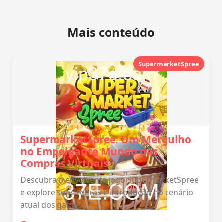
Mais conteúdo
SupermarketSpree
SupermarketSpree: Um Mergulho
no Empolgante Mundo das
Compras Virtuais
Descubra o envolvente jogo SupermarketSpree
e explore suas regras e introdução no cenário
atual dos games.