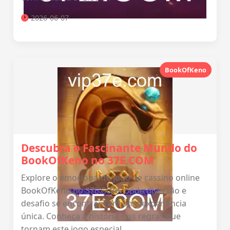
2026-06-07
BookOfKeno
Descubra o Fascinante Mundo do
BookOfKeno no 37E.COM
Explore o emocionante jogo de cassino online
BookOfKeno no 37E.COM, onde diversão e
desafio se encontram em uma experiência
única. Conheça a história e as regras que
tornam este jogo especial.