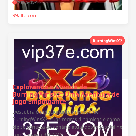
2026-05-16
99alfa.com
BurningWinsX2
Explorando o Mundo de
BurningWinsX2: Uma Aventura de
Jogo Empolgante
Descubra o emocionante universo de
BurningWinsX2, suas regras dinâmicas e como
ele se conecta ao cenário atual dos jogos online
com a marca 37E.COM.