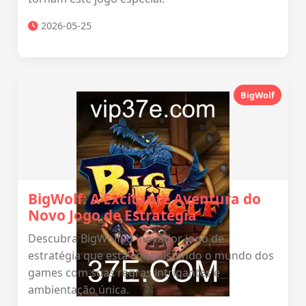
2026-05-25
BigWolf
BigWolf: A Excitante Aventura do
Novo Jogo de Estratégia
Descubra BigWolf, o inovador jogo de
estratégia que está conquistando o mundo dos
games com suas regras intrigantes e
ambientação única.