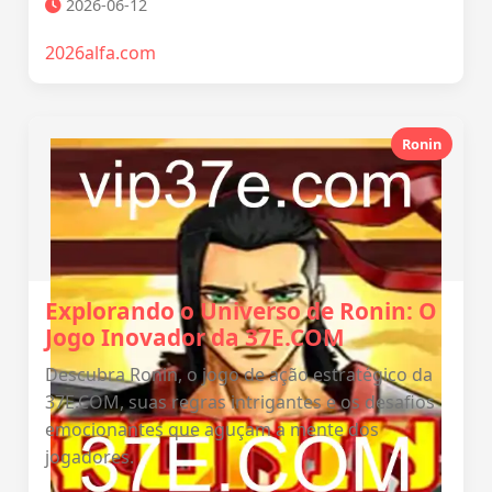
2026-06-12
2026alfa.com
Ronin
Explorando o Universo de Ronin: O
Jogo Inovador da 37E.COM
Descubra Ronin, o jogo de ação estratégico da
37E.COM, suas regras intrigantes e os desafios
emocionantes que aguçam a mente dos
jogadores.