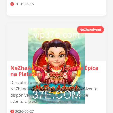
2026-06-15
NeZhaAdvent
NeZhaAdvent: Uma Jornada Épica
na Plataforma 37E.COM
Descubra o mundo emocionante de
NeZhaAdvent, um jogo inovador e envolvente
disponível na plataforma 37E.COM, onde
aventura e estratégia se encontram.
2026-06-27