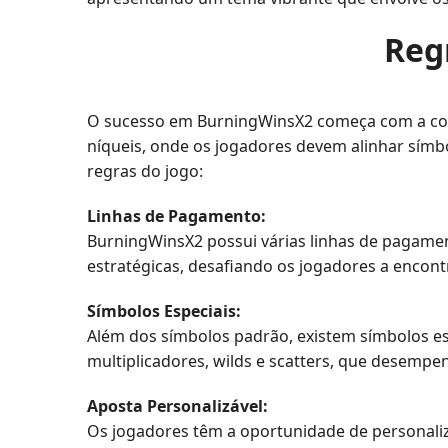
Reg
O sucesso em BurningWinsX2 começa com a com
níqueis, onde os jogadores devem alinhar símb
regras do jogo:
Linhas de Pagamento:
BurningWinsX2 possui várias linhas de pagamen
estratégicas, desafiando os jogadores a encon
Símbolos Especiais:
Além dos símbolos padrão, existem símbolos es
multiplicadores, wilds e scatters, que desempe
Aposta Personalizável:
Os jogadores têm a oportunidade de personaliza