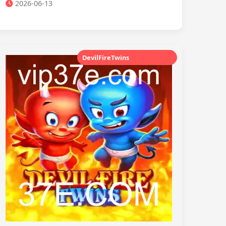
2026-06-13
DevilFireTwins
2026alfa.com