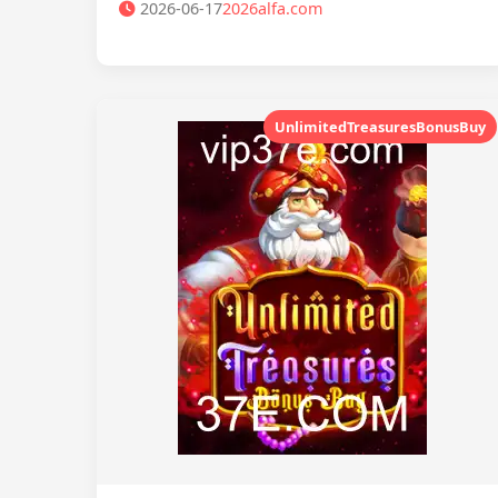
2026-06-17
2026alfa.com
UnlimitedTreasuresBonusBuy