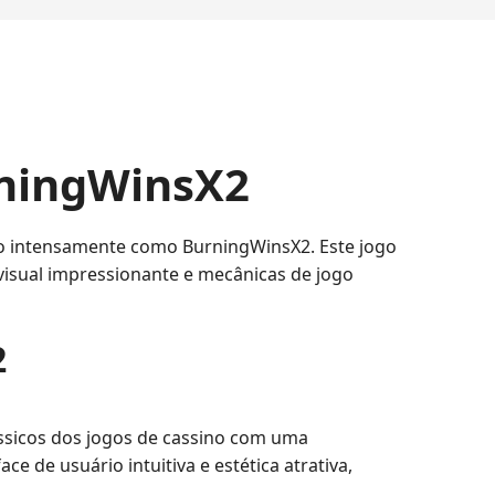
rningWinsX2
ão intensamente como BurningWinsX2. Este jogo
isual impressionante e mecânicas de jogo
2
ssicos dos jogos de cassino com uma
 de usuário intuitiva e estética atrativa,