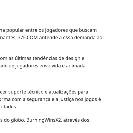
lha popular entre os jogadores que buscam
minantes, 37E.COM antende a essa demanda ao
om as últimas tendências de design e
ade de jogadores envolvida e animada.
er suporte técnico e atualizações para
rma com a segurança e a justiça nos jogos é
ridades.
 do globo, BurningWinsX2, através dos