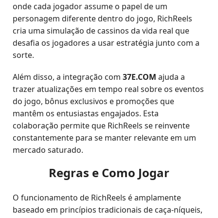
onde cada jogador assume o papel de um
personagem diferente dentro do jogo, RichReels
cria uma simulação de cassinos da vida real que
desafia os jogadores a usar estratégia junto com a
sorte.
Além disso, a integração com
37E.COM
ajuda a
trazer atualizações em tempo real sobre os eventos
do jogo, bônus exclusivos e promoções que
mantêm os entusiastas engajados. Esta
colaboração permite que RichReels se reinvente
constantemente para se manter relevante em um
mercado saturado.
Regras e Como Jogar
O funcionamento de RichReels é amplamente
baseado em princípios tradicionais de caça-níqueis,