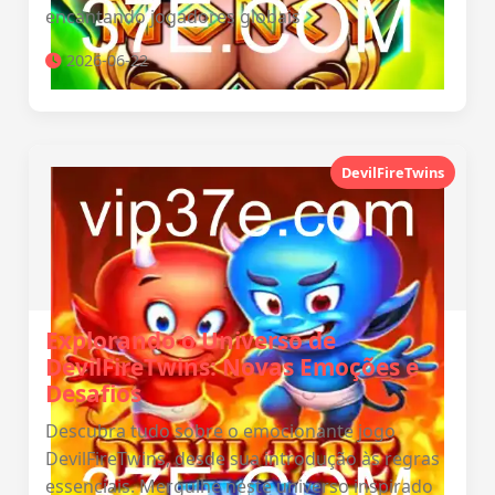
encantando jogadores globais
2026-06-22
DevilFireTwins
Explorando o Universo de
DevilFireTwins: Novas Emoções e
Desafios
Descubra tudo sobre o emocionante jogo
DevilFireTwins, desde sua introdução às regras
essenciais. Mergulhe neste universo inspirado