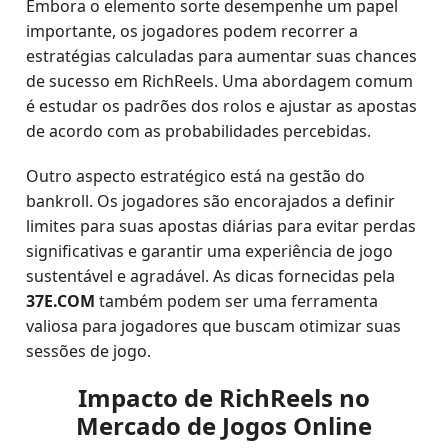
Embora o elemento sorte desempenhe um papel
importante, os jogadores podem recorrer a
estratégias calculadas para aumentar suas chances
de sucesso em RichReels. Uma abordagem comum
é estudar os padrões dos rolos e ajustar as apostas
de acordo com as probabilidades percebidas.
Outro aspecto estratégico está na gestão do
bankroll. Os jogadores são encorajados a definir
limites para suas apostas diárias para evitar perdas
significativas e garantir uma experiência de jogo
sustentável e agradável. As dicas fornecidas pela
37E.COM
também podem ser uma ferramenta
valiosa para jogadores que buscam otimizar suas
sessões de jogo.
Impacto de RichReels no
Mercado de Jogos Online