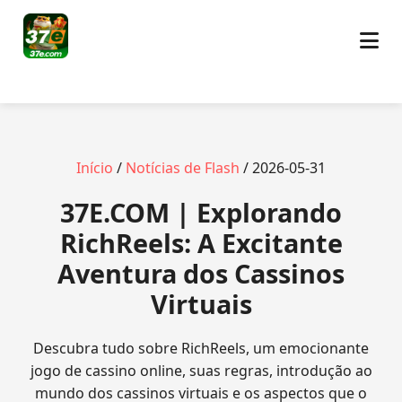
Início
/
Notícias de Flash
/ 2026-05-31
37E.COM | Explorando
RichReels: A Excitante
Aventura dos Cassinos
Virtuais
Descubra tudo sobre RichReels, um emocionante
jogo de cassino online, suas regras, introdução ao
mundo dos cassinos virtuais e os aspectos que o