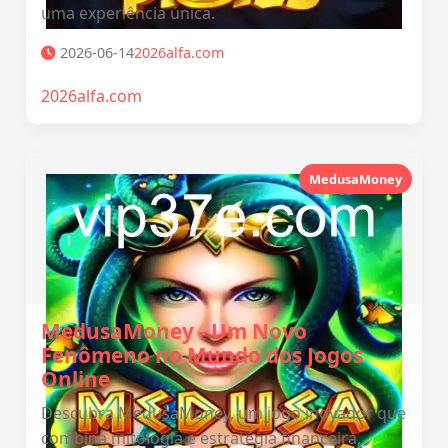
uma experiência única.
2026-06-14
2026alfa.com
2026alfa.com
MedusaMoney
MedusaMoney - Um Novo
Fenômeno no Mundo dos Jogos
Online
Descubra MedusaMoney, um jogo inovador que
combina mitologia e estratégia financeira,