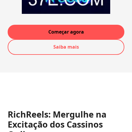
Começar agora
Saiba mais
RichReels: Mergulhe na
Excitação dos Cassinos