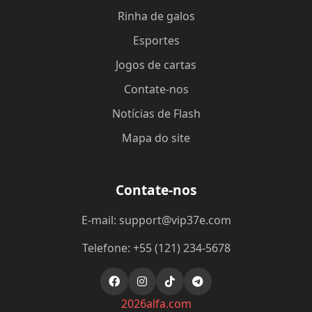
Rinha de galos
Esportes
Jogos de cartas
Contate-nos
Notícias de Flash
Mapa do site
Contate-nos
E-mail: support@vip37e.com
Telefone: +55 (121) 234-5678
2026alfa.com