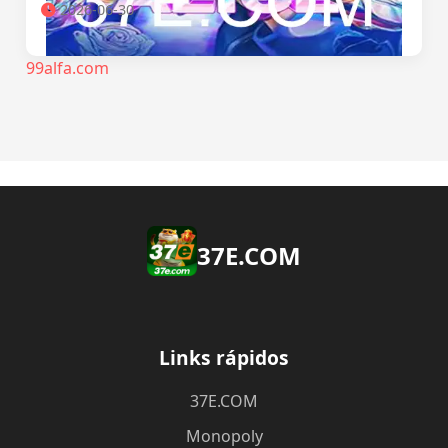
2026-06-30
99alfa.com
37E.COM
Links rápidos
37E.COM
Monopoly