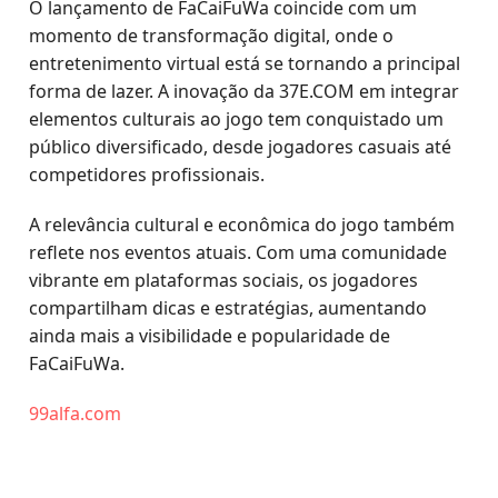
O lançamento de FaCaiFuWa coincide com um
momento de transformação digital, onde o
entretenimento virtual está se tornando a principal
forma de lazer. A inovação da 37E.COM em integrar
elementos culturais ao jogo tem conquistado um
público diversificado, desde jogadores casuais até
competidores profissionais.
A relevância cultural e econômica do jogo também
reflete nos eventos atuais. Com uma comunidade
vibrante em plataformas sociais, os jogadores
compartilham dicas e estratégias, aumentando
ainda mais a visibilidade e popularidade de
FaCaiFuWa.
99alfa.com