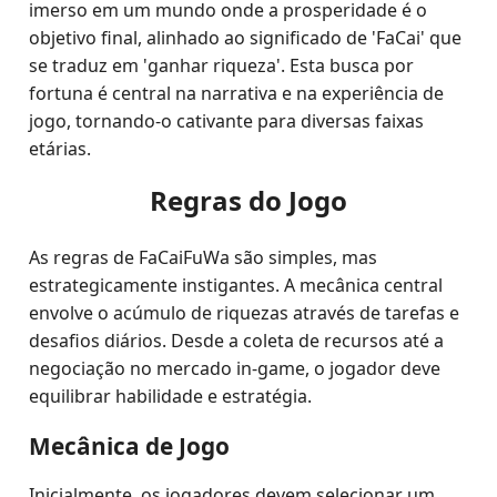
imerso em um mundo onde a prosperidade é o
objetivo final, alinhado ao significado de 'FaCai' que
se traduz em 'ganhar riqueza'. Esta busca por
fortuna é central na narrativa e na experiência de
jogo, tornando-o cativante para diversas faixas
etárias.
Regras do Jogo
As regras de FaCaiFuWa são simples, mas
estrategicamente instigantes. A mecânica central
envolve o acúmulo de riquezas através de tarefas e
desafios diários. Desde a coleta de recursos até a
negociação no mercado in-game, o jogador deve
equilibrar habilidade e estratégia.
Mecânica de Jogo
Inicialmente, os jogadores devem selecionar um