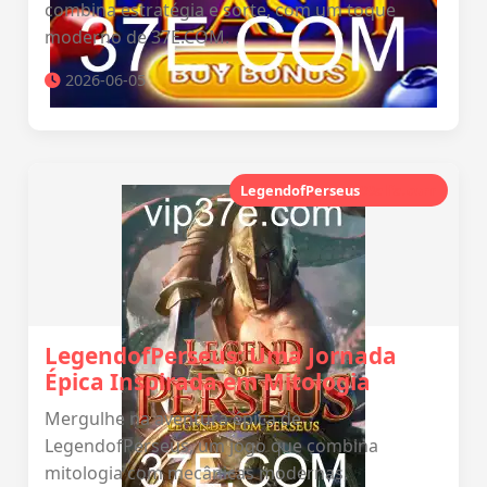
combina estratégia e sorte, com um toque
moderno de 37E.COM.
2026-06-05
LegendofPerseus
99alfa.com
LegendofPerseus: Uma Jornada
Épica Inspirada em Mitologia
Mergulhe na aventura épica de
LegendofPerseus, um jogo que combina
mitologia com mecânicas modernas,