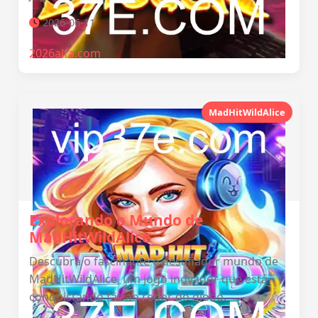
2026-06-11
2026alfa.com
MadHitWildAlice
Explorando o Mundo de
MadHitWildAlice
Descubra o fascinante e desafiador mundo de
MadHitWildAlice, um jogo inovador que está
conquistando fãs ao redor do globo.