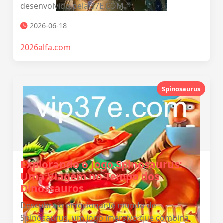
desenvolvido pela 37E.COM.
2026-06-18
2026alfa.com
Spinosaurus
Explorando o Jogo Spinosaurus:
Uma Viagem no Tempo dos
Dinossauros
Descubra o emocionante mundo de
Spinosaurus, um jogo imersivo que combina