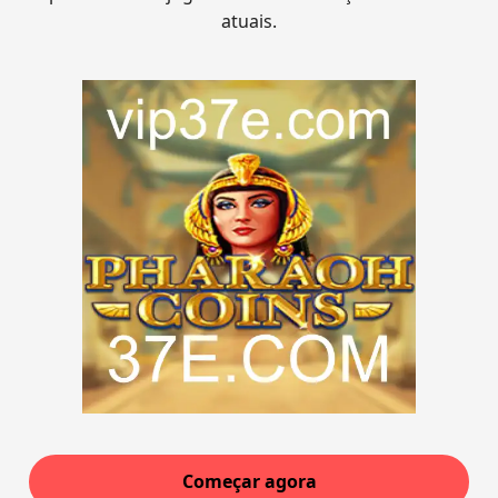
atuais.
Começar agora