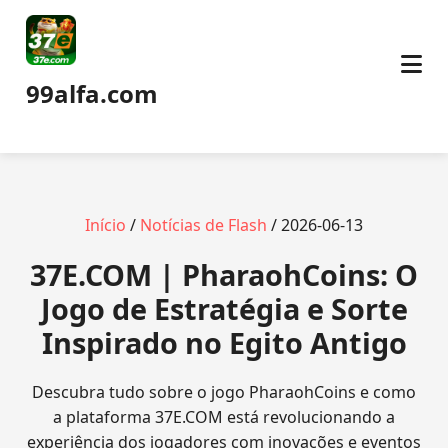
99alfa.com
Início
/
Notícias de Flash
/ 2026-06-13
37E.COM | PharaohCoins: O
Jogo de Estratégia e Sorte
Inspirado no Egito Antigo
Descubra tudo sobre o jogo PharaohCoins e como
a plataforma 37E.COM está revolucionando a
experiência dos jogadores com inovações e eventos